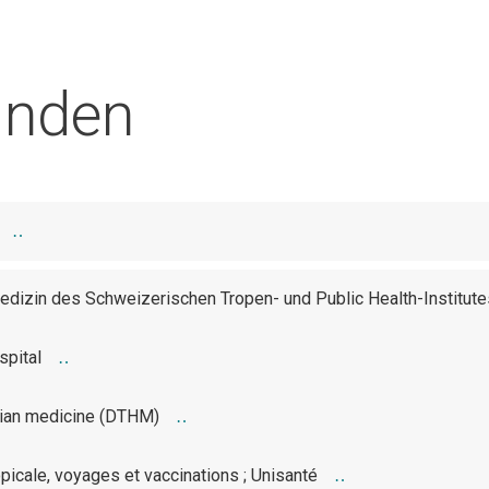
Home
Unsere Plattf
finden
edizin des Schweizerischen Tropen- und Public Health-Institute
spital
arian medicine (DTHM)
picale, voyages et vaccinations ; Unisanté